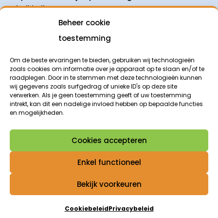
ontwikkelingen.
Beheer cookie
Aanmelden
toestemming
Om de beste ervaringen te bieden, gebruiken wij technologieën
zoals cookies om informatie over je apparaat op te slaan en/of te
raadplegen. Door in te stemmen met deze technologieën kunnen
wij gegevens zoals surfgedrag of unieke ID's op deze site
verwerken. Als je geen toestemming geeft of uw toestemming
intrekt, kan dit een nadelige invloed hebben op bepaalde functies
en mogelijkheden.
© 2026 Coöperatie
Contact
Cookies accepteren
ValleiEnergie
Privacyverklaring
Postbus 341
Algemene
Enkel functioneel
6710 BH Ede
voorwaarden
Bekijk voorkeuren
Cookiebeleid
Privacybeleid